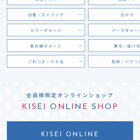
白髪・エイジング
広がり
カラーダメージ
パーマダメー
紫外線ダメージ
薄毛・抜け
ごわつき・クセ毛
乾燥・パサつ
会員様限定オンラインショップ
K
I
S
E
I
O
N
L
I
N
E
S
H
O
P
KISEI ONLINE