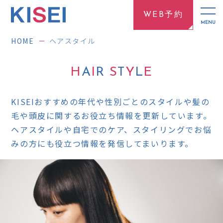
WEB予約
HOME
ヘアスタイル
H
A
I
R
S
T
Y
L
E
KISEIおすすめの年代や性別ごとのスタイルや髪の
毛や頭皮に関するお役立ち情報を更新しています。
ヘアスタイルや自宅でのケア、スタイリングでお悩
みの方にも役立つ情報を発信してまいります。