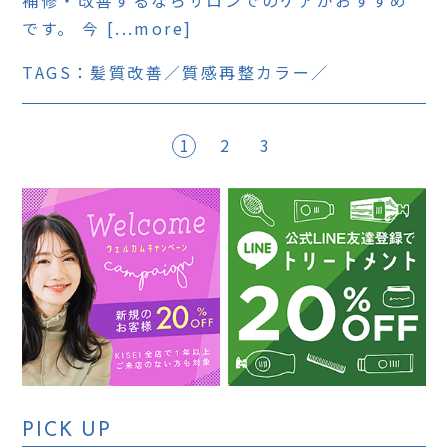
です。 今 [...more]
TAGS：
髪質改善
質感再整カラー
1
2
3
PICK UP