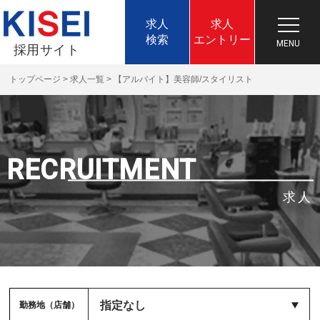
求人
求人
検索
エントリー
採用サイト
トップページ
>
求人一覧
>
【アルバイト】美容師/スタイリスト
RECRUITMENT
求人
勤務地（店舗）