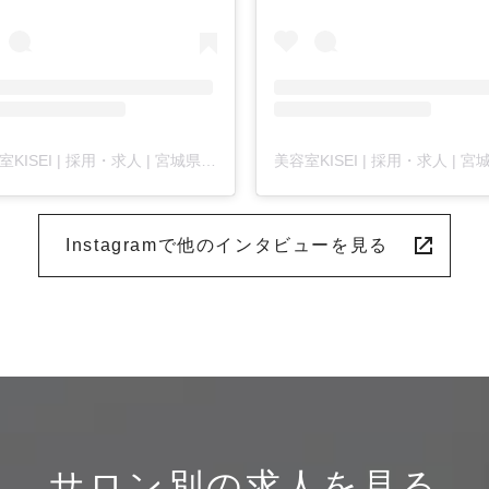
美容室KISEI | 採用・求人 | 宮城県仙台市 | KISEIグループ(@kisei_recruit)がシェアした投稿
Instagramで他のインタビューを見る
サロン別の求人を見る