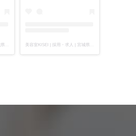
美容室KISEI | 採用・求人 | 宮城県仙台市 | KISEIグループ(@kisei_recruit)がシェアした投稿
美容室KISEI | 採用・求人 | 宮城県仙台市 | KISEIグループ(@kisei_recruit)がシェアした投稿