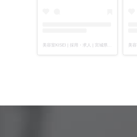
美容室KISEI | 採用・求人 | 宮城県仙台市 | KISEIグループ(@kisei_recruit)がシェアした投稿