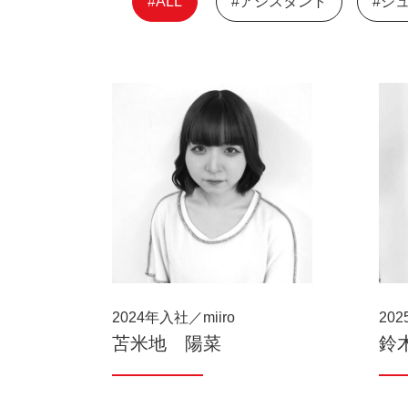
#ALL
#アシスタント
#ジ
2024年入社／miiro
202
苫米地 陽菜
鈴