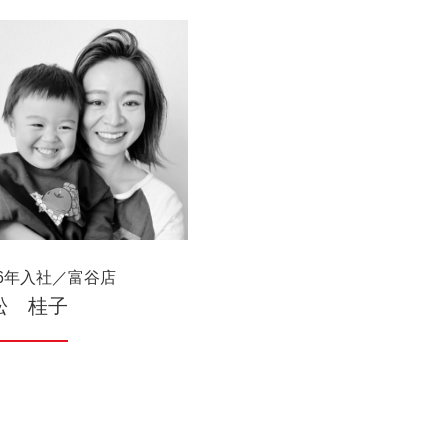
06年入社／富谷店
松 桂子